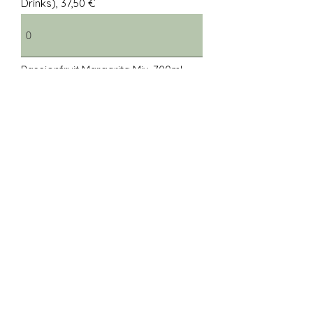
Drinks), 37,50 €
Passionfruit Margarita Mix, 700ml
(5 Drinks), 37,50 €
Hardware: Taco-Tischgrill +
Wender
mieten (29€)
kaufen (59€)
Weitere
Anmerkungen/Wünsche an
uns: