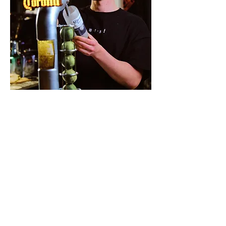
TAQUERÍA FOOD TRUCK
Der Eye-Catcher für dein Event /
Party:
Der Taquería Food Truck.